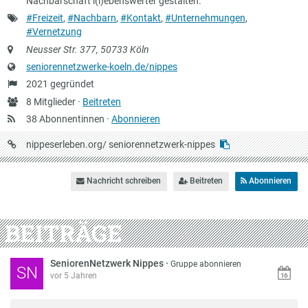
Nachbarschaft l(i)ebenswerter gestalten.
Schlagworte
#Freizeit
,
#Nachbarn
,
#Kontakt
,
#Unternehmungen
,
#Vernetzung
Anschrift
Neusser Str. 377, 50733 Köln
Website
seniorennetzwerke-koeln.de/nippes
Gründung
2021 gegründet
Anzahl
8 Mitglieder ·
Beitreten
Mitglieder
38 Abonnentinnen ·
Abonnieren
URL
nippeserleben.org/
seniorennetzwerk-nippes
auf
Nippeserleben
Nachricht schreiben
Beitreten
Abonnieren
BEITRÄGE
SeniorenNetzwerk Nippes
·
Gruppe abonnieren
SN
vor 5 Jahren