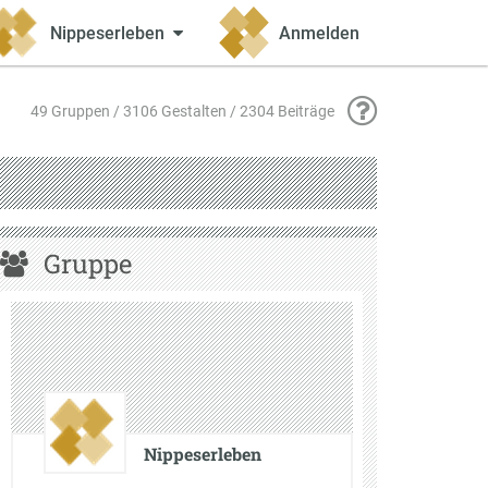
Nippeserleben
Anmelden
49 Gruppen / 3106 Gestalten / 2304 Beiträge
Gruppe
Nippeserleben