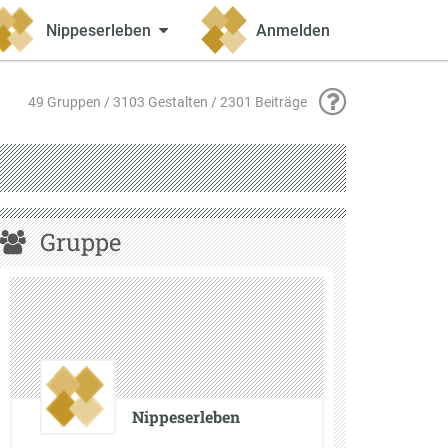
Nippeserleben
Anmelden
49 Gruppen / 3103 Gestalten / 2301 Beiträge
Gruppe
Nippeserleben