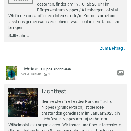
gestalten, findet am 19.10. ab 20 Uhr im
Bürgerzentrum Nippes / Altenberger Hof statt.
Wir freuen uns auf jede/n Interessierte/n! Kommt vorbei und
lasst uns gemeinsam versuchen etwas Licht in den Januar zu
bringen.
Solltet ihr …
Zum Beitrag …
Lichtfest
·
Gruppe abonnieren
vor 4 Jahren
2
Lichtfest
Beim ersten Treffen des Runden Tischs
Nippes (@runder-tisch) ist die Idee
entstanden gemeinsam im Januar 2023 ein
Lichtfest in Nippes am Taj Mahal am
Wilhelmplatz zu organisieren. Wir freuen uns über Interessierte,
die Lust haben bei den Planungen dabei zu sein, ihre Ideen