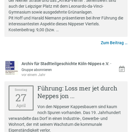
der Niehler Straße und das „Afrika-Viertel“. Sehenswert sind
auch der Leipziger Platz mit dem Leonardo-da-Vinci-
Gymnasium sowie ausgedehnte Grünanlagen.
Pit Hoff und Harald Niemann präsentieren bei ihrer Führung die
interessantesten Aspekte dieses Nippeser Viertels.
Kostenbeitrag: 9,00 (bzw. …
Zum Beitrag …
Archiv für Stadtteilgeschichte Köln-Nippes e.V.
·
Gruppe abonnieren
vor einem Jahr
Führung: Loss mer jet durch
Sonntag
27
Neppes jon ...
April
Von den Nippeser Kappesbauern sind kaum
noch Spuren vorhanden. Das 19. Jahrhundert
verwandelte das Dorf in einen Industrie-, Gewerbe- und
Wohnort, der mit seinem Wachstum die kommunale
Eigenständigkeit verlor.