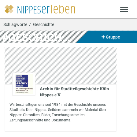
Schlagworte
Geschichte
#GESCHICHTE
Gruppe
Archiv für Stadtteilgeschichte Köln-
Nippes e.V.
Wir beschäftigen uns seit 1984 mit der Geschichte unseres
Stadtteils Köln-Nippes. Seitdem sammeln wir Material über
Nippes: Chroniken, Bilder, Forschungsarbeiten,
Zeitungsausschnitte und Dokumente.