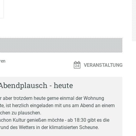
ren
VERANSTALTUNG
Abendplausch - heute
er aber trotzdem heute gerne einmal der Wohnung
te, ist herzlich eingeladen mit uns am Abend an einem
zchen zu plauschen.
schon Kultur genießen möchte - ab 18:30 gibt es die
rund des Wetters in der klimatisierten Scheune.