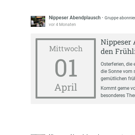
Nippeser Abendplausch
·
Gruppe abonnie
vor 4 Monaten
Nippeser 
Mittwoch
den Frühl
01
Osterferien, die
die Sonne vom s
gemütlichen frü
April
Kommt gerne vorb
besonderes Them