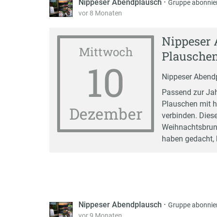
Nippeser Abendplausch
·
Gruppe abonnie
vor 8 Monaten
Nippeser 
Mittwoch
Plausche
10
Nippeser Abend
Passend zur Ja
Plauschen mit h
Dezember
verbinden. Dies
Weihnachtsbrunc
haben gedacht, 
Nippeser Abendplausch
·
Gruppe abonnie
vor 9 Monaten