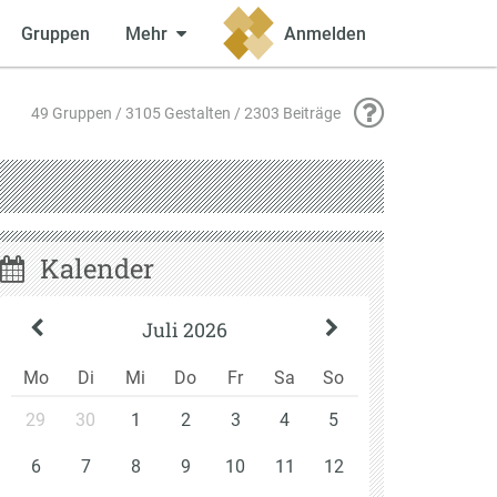
Gruppen
Mehr
Anmelden
49 Gruppen / 3105 Gestalten / 2303 Beiträge
Kalender
Juli 2026
Mo
Di
Mi
Do
Fr
Sa
So
29
30
1
2
3
4
5
6
7
8
9
10
11
12