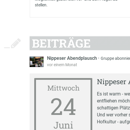
stellen.
BEITRÄGE
Nippeser Abendplausch
·
Gruppe abonnie
vor einem Monat
Nippeser 
Mittwoch
24
Es ist warm - w
entfliehen möch
schattigen Plät
Und wer vorher 
Juni
Hofkultur - aufg