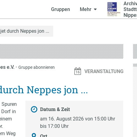
Archiv
Gruppen
Mehr
Stadtt
Nippes
et durch Neppes jon ...
pes e.V.
·
Gruppe abonnieren
VERANSTALTUNG
durch Neppes jon ...
 Spuren
Datum & Zeit
 Dorf in
seinem
am 16. August 2026 von 15:00 Uhr
r.
bis 17:00 Uhr
sem Weg
Ort