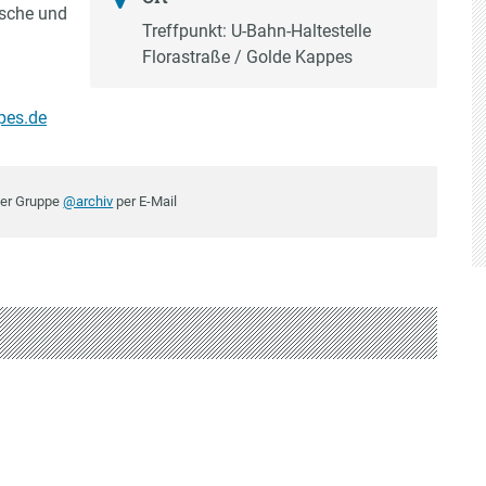
ische und
Treffpunkt: U-Bahn-Haltestelle
Florastraße / Golde Kappes
pes.de
der Gruppe
@archiv
per E-Mail