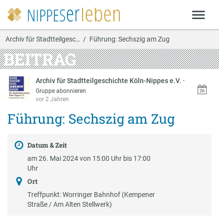
Archiv für Stadtteilgesc…
Führung: Sechszig am Zug
BEITRAG
Archiv für Stadtteilgeschichte Köln-Nippes e.V.
·
Gruppe abonnieren
vor 2 Jahren
Führung: Sechszig am Zug
Datum & Zeit
am 26. Mai 2024 von 15:00 Uhr bis 17:00
Uhr
Ort
Treffpunkt: Worringer Bahnhof (Kempener
Straße / Am Alten Stellwerk)