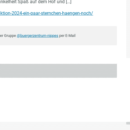
Dunkelheit Spaß auf dem Hof und […]
tion-2024-ein-paar-sternchen-haengen-noch/
der Gruppe
@buergerzentrum-nippes
per E-Mail