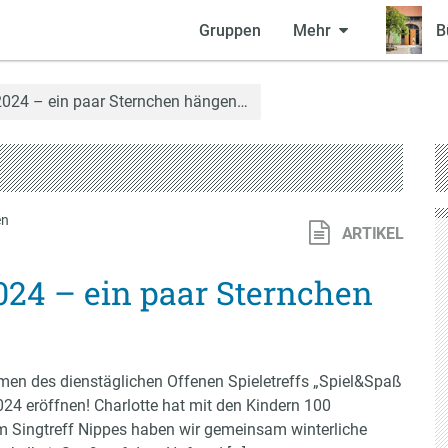
Gruppen
Mehr
B
24 – ein paar Sternchen hängen…
en
ARTIKEL
4 – ein paar Sternchen
men des dienstäglichen Offenen Spieletreffs „Spiel&Spaß
4 eröffnen! Charlotte hat mit den Kindern 100
dem Singtreff Nippes haben wir gemeinsam winterliche