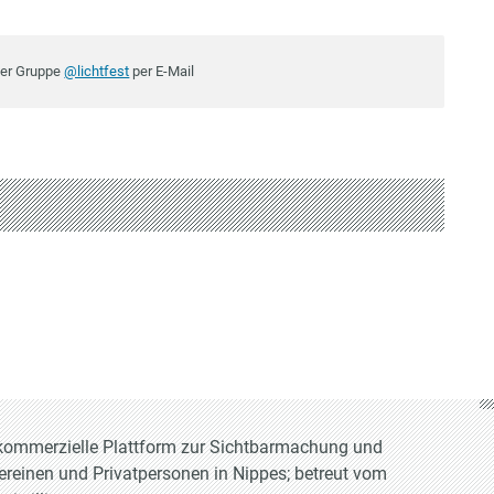
der Gruppe
@lichtfest
per E-Mail
t-kommerzielle Plattform zur Sichtbarmachung und
Vereinen und Privatpersonen in Nippes; betreut vom