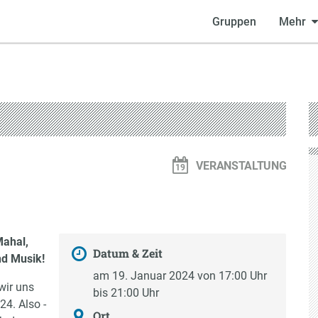
Gruppen
Mehr
VERANSTALTUNG
Mahal,
Datum & Zeit
nd Musik!
am 19. Januar 2024 von 17:00 Uhr
wir uns
bis 21:00 Uhr
4. Also -
Ort