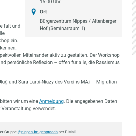
16:00 Uhr
Ort
Bürgerzentrum Nippes / Altenberger
elfalt und
Hof (Seminarraum 1)
lle
shop ein.
rkennen,
pektvollen Miteinander aktiv zu gestalten. Der Workshop
d persönliche Reflexion – offen für alle, die Rassismus
.
luğ und Sara Larbi-Niazy des Vereins MA.i – Migration
bitten wir um eine
Anmeldung
. Die angegebenen Daten
er Veranstaltung verwendet.
der Gruppe
@nippes-im-gespraech
per E-Mail