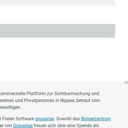
t-kommerzielle Plattform zur Sichtbarmachung und
Vereinen und Privatpersonen in Nippes; betreut vom
eiwilligen.
er Freien Software
grouprise
. Sowohl das
Bürgerzentrum
ler von
Grouprise
freuen sich über eine Spende als