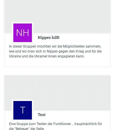
NH
Nippes hilft
In dieser Gruppen möchten wir die Möglichkeiten sammeln,
wie und wo man sich in Nippes gegen den Krieg und für die
Ukraine und die Ukrainer:innen engagieren kann.
T
Test
Eine Gruppe zum Testen der Funktionen ...hauptsächlich für
die "Betreuer" der Seite