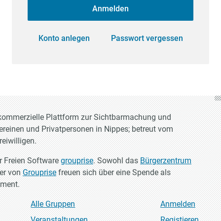
Anmelden
Konto anlegen
Passwort vergessen
t-kommerzielle Plattform zur Sichtbarmachung und
Vereinen und Privatpersonen in Nippes; betreut vom
eiwilligen.
er Freien Software
grouprise
. Sowohl das
Bürgerzentrum
ler von
Grouprise
freuen sich über eine Spende als
ement.
Alle Gruppen
Anmelden
Veranstaltungen
Registieren