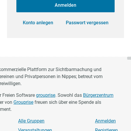
Anmelden
Konto anlegen
Passwort vergessen
t-kommerzielle Plattform zur Sichtbarmachung und
Vereinen und Privatpersonen in Nippes; betreut vom
eiwilligen.
er Freien Software
grouprise
. Sowohl das
Bürgerzentrum
ler von
Grouprise
freuen sich über eine Spende als
ement.
Alle Gruppen
Anmelden
Veranstaltungen
Registieren