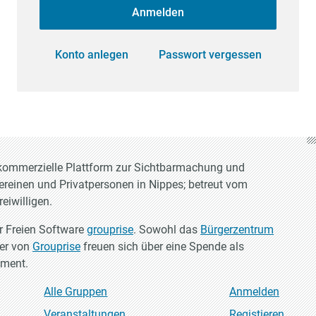
Anmelden
Konto anlegen
Passwort vergessen
t-kommerzielle Plattform zur Sichtbarmachung und
Vereinen und Privatpersonen in Nippes; betreut vom
eiwilligen.
er Freien Software
grouprise
. Sowohl das
Bürgerzentrum
ler von
Grouprise
freuen sich über eine Spende als
ement.
Alle Gruppen
Anmelden
Veranstaltungen
Registieren