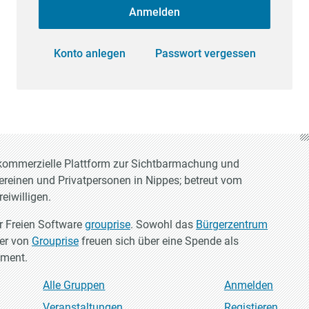
Anmelden
Konto anlegen
Passwort vergessen
t-kommerzielle Plattform zur Sichtbarmachung und
Vereinen und Privatpersonen in Nippes; betreut vom
eiwilligen.
er Freien Software
grouprise
. Sowohl das
Bürgerzentrum
ler von
Grouprise
freuen sich über eine Spende als
ement.
Alle Gruppen
Anmelden
Veranstaltungen
Registieren