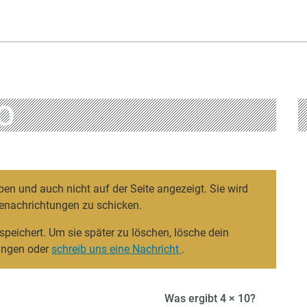
O
ben und auch nicht auf der Seite angezeigt. Sie wird
enachrichtungen zu schicken.
speichert. Um sie später zu löschen, lösche dein
lungen oder
schreib uns eine Nachricht
.
Was ergibt 4 × 10?