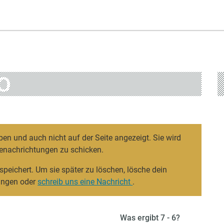
O
ben und auch nicht auf der Seite angezeigt. Sie wird
enachrichtungen zu schicken.
speichert. Um sie später zu löschen, lösche dein
lungen oder
schreib uns eine Nachricht
.
Was ergibt 7 - 6?