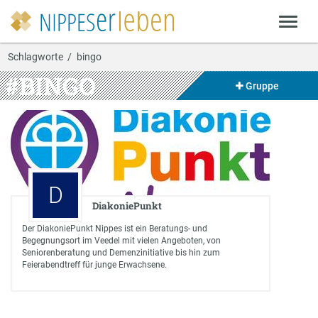
Schlagworte
bingo
#BINGO
Gruppe
D
DiakoniePunkt
Der DiakoniePunkt Nippes ist ein Beratungs- und
Begegnungsort im Veedel mit vielen Angeboten, von
Seniorenberatung und Demenzinitiative bis hin zum
Feierabendtreff für junge Erwachsene.