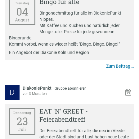
Bingo für alle
Dienstag
04
Bingonachmittag für alle im DiakoniePunkt
Nippes.
August
Mit Kaffee und Kuchen und natürlich jeder
Menge toller Preise für jede gewonnene
Bingorunde.
Kommt vorbei, wenn es wieder heißt "Bingo, Bingo, Bingo!"
Ein Angebot der Diakonie Köln und Region
Zum Beitrag …
DiakoniePunkt
·
Gruppe abonnieren
D
vor 3 Monaten
EAT 'N' GREET -
Donnerstag
23
Feierabendtreff
Juli
Der Feierabendtreff für alle, die neu im Veedel
oder der Stadt sind und Lust haben neue Leute