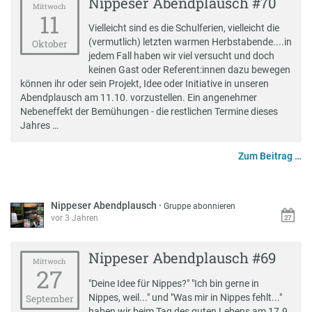
Nippeser Abendplausch #70
Mittwoch
11
Vielleicht sind es die Schulferien, vielleicht die
(vermutlich) letzten warmen Herbstabende....in
Oktober
jedem Fall haben wir viel versucht und doch
keinen Gast oder Referent:innen dazu bewegen
können ihr oder sein Projekt, Idee oder Initiative in unseren
Abendplausch am 11.10. vorzustellen. Ein angenehmer
Nebeneffekt der Bemühungen - die restlichen Termine dieses
Jahres …
Zum Beitrag …
Nippeser Abendplausch
·
Gruppe abonnieren
vor 3 Jahren
Nippeser Abendplausch #69
Mittwoch
27
"Deine Idee für Nippes?" "Ich bin gerne in
Nippes, weil..." und "Was mir in Nippes fehlt..."
September
haben wir beim Tag des guten Lebens am 17.9.