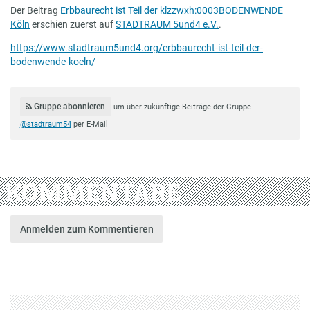
Der Beitrag
Erbbaurecht ist Teil der klzzwxh:0003BODENWENDE
Köln
erschien zuerst auf
STADTRAUM 5und4 e.V.
.
https://www.stadtraum5und4.org/erbbaurecht-ist-teil-der-
bodenwende-koeln/
Gruppe abonnieren
um über zukünftige Beiträge der Gruppe
@stadtraum54
per E-Mail
KOMMENTARE
Anmelden zum Kommentieren