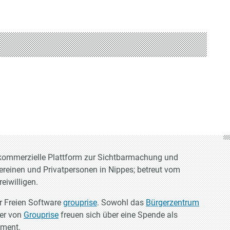
t-kommerzielle Plattform zur Sichtbarmachung und
Vereinen und Privatpersonen in Nippes; betreut vom
eiwilligen.
er Freien Software
grouprise
. Sowohl das
Bürgerzentrum
ler von
Grouprise
freuen sich über eine Spende als
ement.