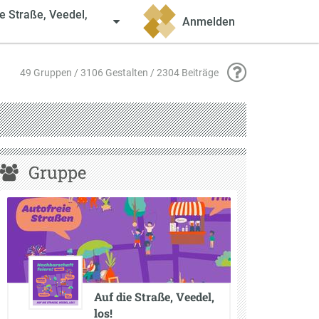
e Straße, Veedel,
Anmelden
49 Gruppen / 3106 Gestalten / 2304 Beiträge
Gruppe
Auf die Straße, Veedel,
los!