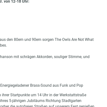
. von 12-18 Uhr:
s aus den 80ern und 90ern sorgen The Owls Are Not What
bes.
hanson mit schrägen Akkorden, souliger Stimme, und
….Energiegeladener Brass-Sound aus Funk und Pop
ihrer Startpunkte um 14 Uhr in der Werkstattstraße
ihres 5-jährigen Jubiläums Richtung Stadtgarten
vorher die autofreien Straßen auf unserem Fest genießen