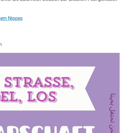
iern Nippes
n