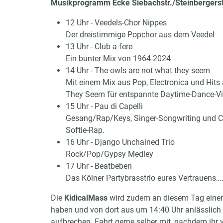
Musikprogramm Ecke Siebachstr./Steinbergerstr
12 Uhr - Veedels-Chor Nippes
Der dreistimmige Popchor aus dem Veedel
13 Uhr - Club a fere
Ein bunter Mix von 1964-2024
14 Uhr - The owls are not what they seem
Mit einem Mix aus Pop, Electronica und Hit
They Seem für entspannte Daytime-Dance-Vi
15 Uhr - Pau di Capelli
Gesang/Rap/Keys, Singer-Songwriting und C
Softie-Rap.
16 Uhr - Django Unchained Trio
Rock/Pop/Gypsy Medley
17 Uhr - Beatbeben
Das Kölner Partybrasstrio eures Vertrauens
Die
KidicalMass
wird zudem an diesem Tag einen 
haben und von dort aus um 14:40 Uhr anlässlich 
aufbrechen. Fahrt gerne selber mit, nachdem ihr 