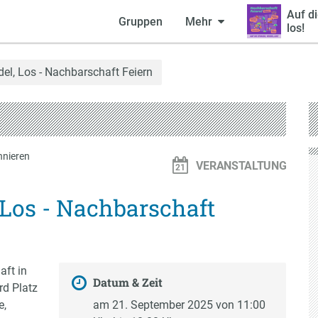
Auf di
Gruppen
Mehr
los!
del, Los - Nachbarschaft Feiern
nieren
VERANSTALTUNG
, Los - Nachbarschaft
aft in
Datum & Zeit
rd Platz
e,
am 21. September 2025 von 11:00