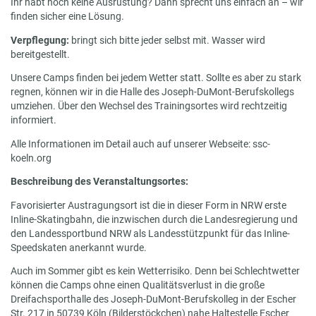
Ihr habt noch keine Ausrüstung? Dann sprecht uns einfach an – wir
finden sicher eine Lösung.
Verpflegung:
bringt sich bitte jeder selbst mit. Wasser wird
bereitgestellt.
Unsere Camps finden bei jedem Wetter statt. Sollte es aber zu stark
regnen, können wir in die Halle des Joseph-DuMont-Berufskollegs
umziehen. Über den Wechsel des Trainingsortes wird rechtzeitig
informiert.
Alle Informationen im Detail auch auf unserer Webseite: ssc-
koeln.org
Beschreibung des Veranstaltungsortes:
Favorisierter Austragungsort ist die in dieser Form in NRW erste
Inline-Skatingbahn, die inzwischen durch die Landesregierung und
den Landessportbund NRW als Landesstützpunkt für das Inline-
Speedskaten anerkannt wurde.
Auch im Sommer gibt es kein Wetterrisiko. Denn bei Schlechtwetter
können die Camps ohne einen Qualitätsverlust in die große
Dreifachsporthalle des Joseph-DuMont-Berufskolleg in der Escher
Str. 217 in 50739 Köln (Bilderstöckchen) nahe Haltestelle Escher