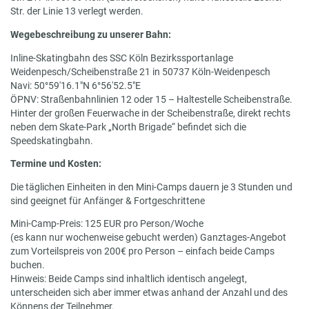
Str. der Linie 13 verlegt werden.
Wegebeschreibung zu unserer Bahn:
Inline-Skatingbahn des SSC Köln Bezirkssportanlage
Weidenpesch/Scheibenstraße 21 in 50737 Köln-Weidenpesch
Navi: 50°59'16.1"N 6°56'52.5"E
ÖPNV: Straßenbahnlinien 12 oder 15 – Haltestelle Scheibenstraße.
Hinter der großen Feuerwache in der Scheibenstraße, direkt rechts
neben dem Skate-Park „North Brigade“ befindet sich die
Speedskatingbahn.
Termine und Kosten:
Die täglichen Einheiten in den Mini-Camps dauern je 3 Stunden und
sind geeignet für Anfänger & Fortgeschrittene
Mini-Camp-Preis: 125 EUR pro Person/Woche
(es kann nur wochenweise gebucht werden) Ganztages-Angebot
zum Vorteilspreis von 200€ pro Person – einfach beide Camps
buchen.
Hinweis: Beide Camps sind inhaltlich identisch angelegt,
unterscheiden sich aber immer etwas anhand der Anzahl und des
Könnens der Teilnehmer.