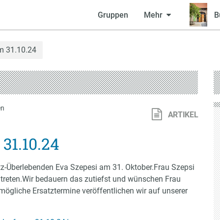
Gruppen
Mehr
B
am 31.10.24
en
ARTIKEL
 31.10.24
itz-Überlebenden Eva Szepesi am 31. Oktober.Frau Szepsi
 antreten.Wir bedauern das zutiefst und wünschen Frau
ögliche Ersatztermine veröffentlichen wir auf unserer