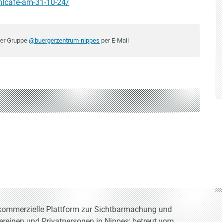
ehlcafe-am-31-10-24/
der Gruppe
@buergerzentrum-nippes
per E-Mail
t-kommerzielle Plattform zur Sichtbarmachung und
Vereinen und Privatpersonen in Nippes; betreut vom