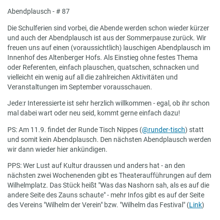
Abendplausch - # 87
Die Schulferien sind vorbei, die Abende werden schon wieder kürzer
und auch der Abendplausch ist aus der Sommerpause zurück. Wir
freuen uns auf einen (voraussichtlich) lauschigen Abendplausch im
Innenhof des Altenberger Hofs. Als Einstieg ohne festes Thema
oder Referenten, einfach plauschen, quatschen, schnacken und
vielleicht ein wenig auf all die zahlreichen Aktivitäten und
Veranstaltungen im September vorausschauen.
Jede:r Interessierte ist sehr herzlich willkommen - egal, ob ihr schon
mal dabei wart oder neu seid, kommt gerne einfach dazu!
PS: Am 11.9. findet der Runde Tisch Nippes (
@runder-tisch
) statt
und somit kein Abendplausch. Den nächsten Abendplausch werden
wir dann wieder hier ankündigen.
PPS: Wer Lust auf Kultur draussen und anders hat - an den
nächsten zwei Wochenenden gibt es Theateraufführungen auf dem
Wilhelmplatz. Das Stück heißt "Was das Nashorn sah, als es auf die
andere Seite des Zauns schaute" - mehr Infos gibt es auf der Seite
des Vereins "Wilhelm der Verein" bzw. "Wilhelm das Festival" (
Link
)