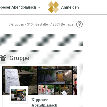
ppeser Abendplausch
Anmelden
49 Gruppen / 3104 Gestalten / 2301 Beiträge
Gruppe
Nippeser
Abendplausch