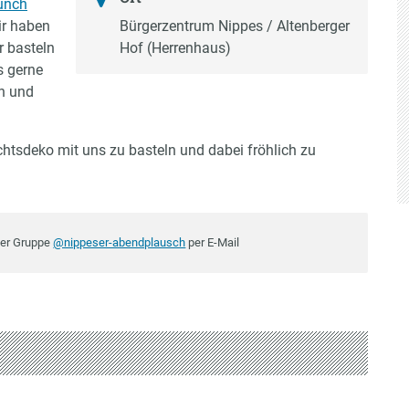
unch
ir haben
Bürgerzentrum Nippes / Altenberger
r basteln
Hof (Herrenhaus)
s gerne
en und
chtsdeko mit uns zu basteln und dabei fröhlich zu
der Gruppe
@nippeser-abendplausch
per E-Mail