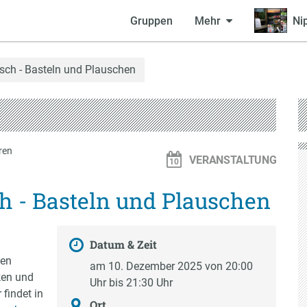
Gruppen
Mehr
Ni
sch - Basteln und Plauschen
ren
VERANSTALTUNG
 - Basteln und Plauschen
Datum & Zeit
ten
am 10. Dezember 2025 von 20:00
ken und
Uhr bis 21:30 Uhr
findet in
Ort