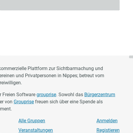
t-kommerzielle Plattform zur Sichtbarmachung und
Vereinen und Privatpersonen in Nippes; betreut vom
eiwilligen.
er Freien Software
grouprise
. Sowohl das
Bürgerzentrum
ler von
Grouprise
freuen sich über eine Spende als
ement.
Alle Gruppen
Anmelden
Veranstaltungen
Registieren