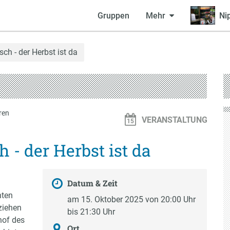
Gruppen
Mehr
Ni
ch - der Herbst ist da
ren
VERANSTALTUNG
- der Herbst ist da
Datum & Zeit
nten
am 15. Oktober 2025 von 20:00 Uhr
ziehen
bis 21:30 Uhr
hof des
Ort