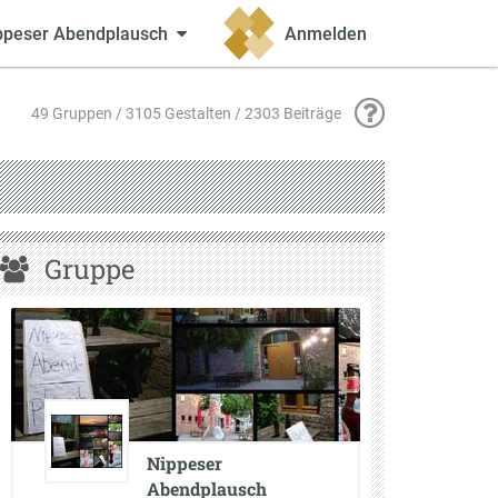
ppeser Abendplausch
Anmelden
49 Gruppen / 3105 Gestalten / 2303 Beiträge
Gruppe
Nippeser
Abendplausch