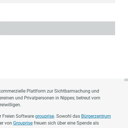
t-kommerzielle Plattform zur Sichtbarmachung und
Vereinen und Privatpersonen in Nippes; betreut vom
eiwilligen.
er Freien Software
grouprise
. Sowohl das
Bürgerzentrum
ler von
Grouprise
freuen sich über eine Spende als