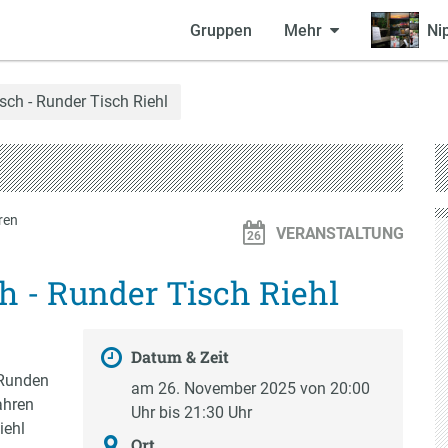
Gruppen
Mehr
Ni
ch - Runder Tisch Riehl
ren
VERANSTALTUNG
 - Runder Tisch Riehl
Datum & Zeit
 Runden
am 26. November 2025 von 20:00
ahren
Uhr bis 21:30 Uhr
iehl
Ort