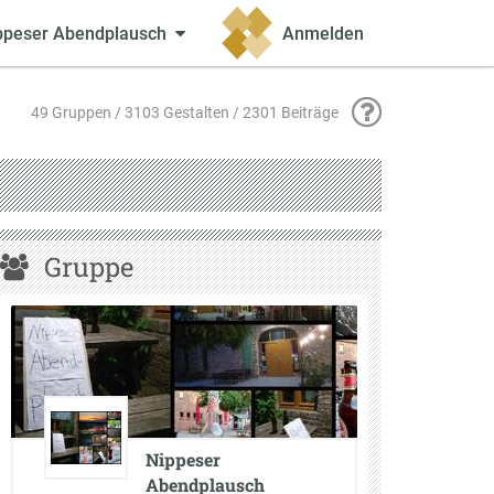
ppeser Abendplausch
Anmelden
49 Gruppen / 3103 Gestalten / 2301 Beiträge
Gruppe
Nippeser
Abendplausch