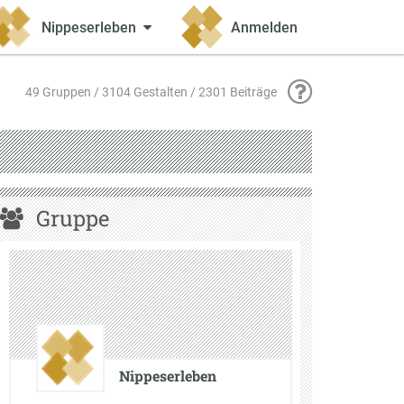
Nippeserleben
Anmelden
49 Gruppen / 3104 Gestalten / 2301 Beiträge
Gruppe
Nippeserleben