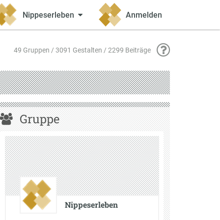
Nippeserleben
Anmelden
49 Gruppen / 3091 Gestalten / 2299 Beiträge
Gruppe
Nippeserleben