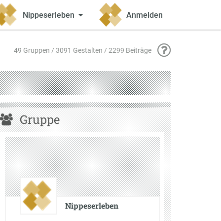
Nippeserleben
Anmelden
49 Gruppen / 3091 Gestalten / 2299 Beiträge
Gruppe
Nippeserleben