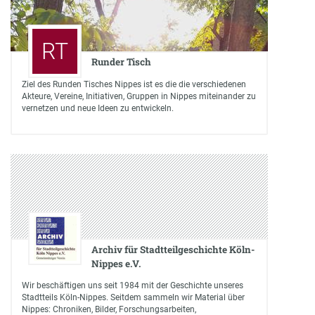
RT
Runder Tisch
Ziel des Runden Tisches Nippes ist es die die verschiedenen
Akteure, Vereine, Initiativen, Gruppen in Nippes miteinander zu
vernetzen und neue Ideen zu entwickeln.
Archiv für Stadtteilgeschichte Köln-
Nippes e.V.
Wir beschäftigen uns seit 1984 mit der Geschichte unseres
Stadtteils Köln-Nippes. Seitdem sammeln wir Material über
Nippes: Chroniken, Bilder, Forschungsarbeiten,