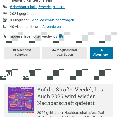
Theater u.v.m geschaffen!
Schlagworte
#Nachbarschaft
,
#Veedel
,
#feiern
Gründung
2024 gegründet
Anzahl
8 Mitglieder ·
Mitgliedschaft beantragen
Mitglieder
40 Abonnentinnen ·
Abonnieren
URL
nippeserleben.org/
veedel-los
auf
Nippeserleben
Nachricht
Mitgliedschaft
schreiben
beantragen
Abonnieren
INTRO
Auf die Straße, Veedel, Los -
Auch 2026 wird wieder
Nachbarschaft gefeiert
2026 geht unser Nachbarschaftsfest "Auf