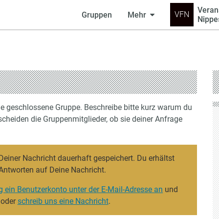
Veran
VFN
Gruppen
Mehr
Nippe
ine geschlossene Gruppe. Beschreibe bitte kurz warum du
cheiden die Gruppenmitglieder, ob sie deiner Anfrage
iner Nachricht dauerhaft gespeichert. Du erhältst
Antworten auf Deine Nachricht.
g ein Benutzerkonto unter der E-Mail-Adresse an
und
 oder
schreib uns eine Nachricht
.