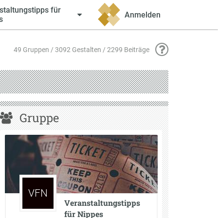
staltungstipps für
Anmelden
s
49 Gruppen / 3092 Gestalten / 2299 Beiträge
Gruppe
VFN
Veranstaltungstipps
für Nippes