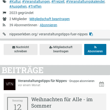
Schlagworte
#Kultur
,
#Veranstaltungen
,
#Freizeit
,
#Veranstaltungskalender
,
#Ausgehen
,
#Treffen
Gründung
2023 gegründet
Anzahl
2 Mitglieder ·
Mitgliedschaft beantragen
Mitglieder
39 Abonnentinnen ·
Abonnieren
URL
nippeserleben.org/
veranstaltungstipps-fuer-nippes
auf
Nippeserleben
Nachricht
Mitgliedschaft
schreiben
beantragen
Abonnieren
BEITRÄGE
Veranstaltungstipps für Nippes
·
Gruppe abonnieren
VFN
vor einem Monat
Weihnachten für Alle - im
Sonntag
12
Sommer