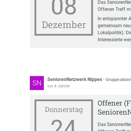
08
Das SeniorenNet
Offenen Treff mi
In entspannter 
Dezember
gemeinsam neue A
Lokalpolitik). D
Interessierte w
SeniorenNetzwerk Nippes
·
Gruppe abonn
SN
vor 4 Jahren
Offener (
Donnerstag
Senioren
24
Das SeniorenNet