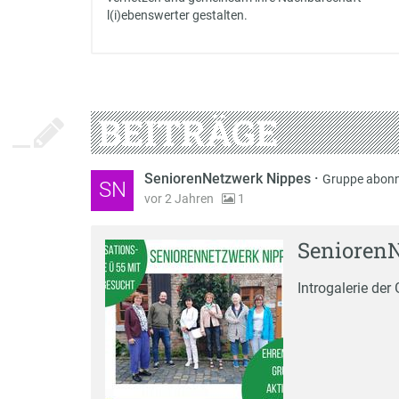
l(i)ebenswerter gestalten.
BEITRÄGE
SeniorenNetzwerk Nippes
·
Gruppe abonn
SN
vor 2 Jahren
1
Senioren
Introgalerie de