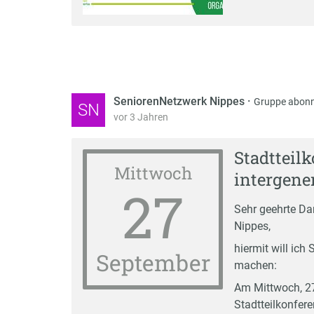
SeniorenNetzwerk Nippes
·
Gruppe abonn
SN
vor 3 Jahren
Stadtteil
Mittwoch
intergene
27
Sehr geehrte Da
Nippes,
hiermit will ic
September
machen:
Am Mittwoch, 27.
Stadtteilkonfere