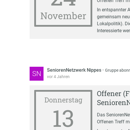
Offenen Treff mi
In entspannter 
November
gemeinsam neue A
Lokalpolitik). D
Interessierte w
SeniorenNetzwerk Nippes
·
Gruppe abonn
SN
vor 4 Jahren
Offener (
Donnerstag
Senioren
13
Das SeniorenNet
Offenen Treff mi