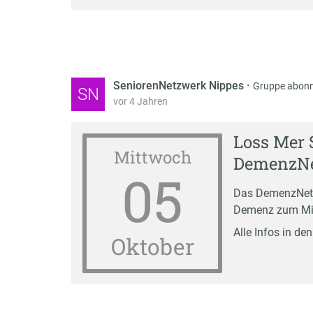
SeniorenNetzwerk Nippes
·
Gruppe abonn
SN
vor 4 Jahren
Loss Mer 
Mittwoch
DemenzNe
05
Das DemenzNetz 
Demenz zum Mit
Alle Infos in de
Oktober