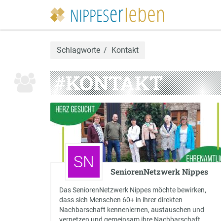
Schlagworte
Kontakt
#KONTAKT
SN
SeniorenNetzwerk Nippes
Das SeniorenNetzwerk Nippes möchte bewirken,
dass sich Menschen 60+ in ihrer direkten
Nachbarschaft kennenlernen, austauschen und
vernetzen und gemeinsam ihre Nachbarschaft