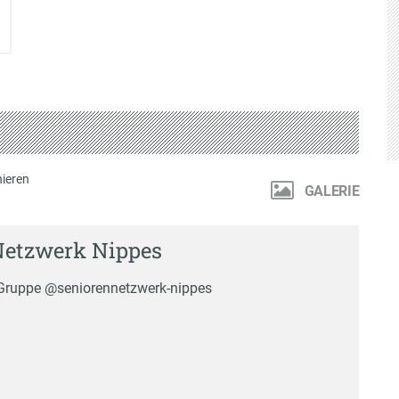
ieren
GALERIE
Netzwerk Nippes
r Gruppe @seniorennetzwerk-nippes