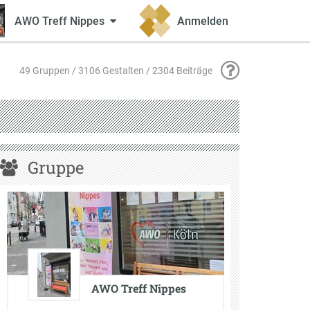
AWO Treff Nippes
Anmelden
49 Gruppen / 3106 Gestalten / 2304 Beiträge
Gruppe
AWO Treff Nippes