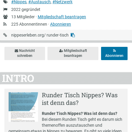
Schlagworte
#Nippes
,
#Austausch
,
#Netzwerk
Gründung
2022 gegründet
Anzahl
13 Mitglieder ·
Mitgliedschaft beantragen
Mitglieder
225 Abonnentinnen ·
Abonnieren
URL
nippeserleben.org/
runder-tisch
auf
Nippeserleben
Nachricht
Mitgliedschaft
schreiben
beantragen
Abonnieren
INTRO
Runder Tisch Nippes? Was
ist denn das?
Runder Tisch Nippes? Was ist denn das?
Bei diesem Runden Tisch geht es darum sich
themenoﬀen auszutauschen und
gemeinsam etwas in Nippes zu bewegen. Es gibt so viele Ideen