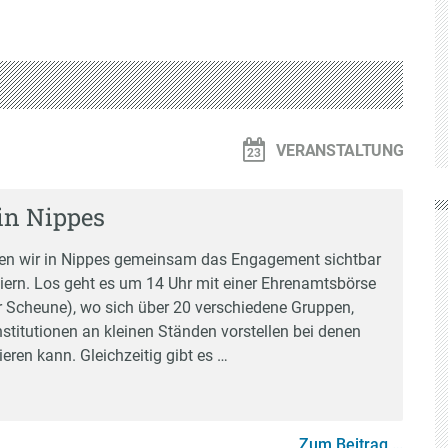
VERANSTALTUNG
in Nippes
en wir in Nippes gemeinsam das Engagement sichtbar
iern. Los geht es um 14 Uhr mit einer Ehrenamtsbörse
er Scheune), wo sich über 20 verschiedene Gruppen,
Institutionen an kleinen Ständen vorstellen bei denen
ren kann. Gleichzeitig gibt es …
Zum Beitrag …