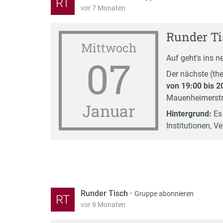
RT
vor 7 Monaten
Runder Ti
Mittwoch
07
Auf geht's ins n
Der nächste (t
von 19:00 bis 2
Mauenheimerstr.
Januar
Hintergrund:
Es 
Institutionen, 
Runder Tisch
·
Gruppe abonnieren
RT
vor 9 Monaten