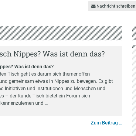
Nippeserleben
Nachricht schreiben
sch Nippes? Was ist denn das?
ippes? Was ist denn das?
den Tisch geht es darum sich themenoﬀen
und gemeinsam etwas in Nippes zu bewegen. Es gibt
nd Initiativen und Institutionen und Menschen und
es – der Runde Tisch bietet ein Forum sich
 kennenzulernen und …
Zum Beitrag …