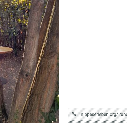
URL
nippeserleben.org/
run
auf