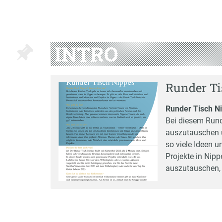
INTRO
Runder Ti
Runder Tisch N
Bei diesem Run
auszutauschen 
so viele Ideen u
Projekte in Nipp
auszutauschen,