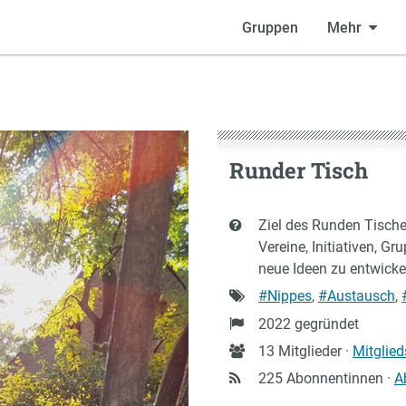
Gruppen
Mehr
Runder Tisch
Kurzbeschreibung
Ziel des Runden Tisches
Vereine, Initiativen, G
neue Ideen zu entwicke
Schlagworte
#Nippes
,
#Austausch
,
Gründung
2022 gegründet
Anzahl
13 Mitglieder ·
Mitglie
Mitglieder
225 Abonnentinnen ·
A